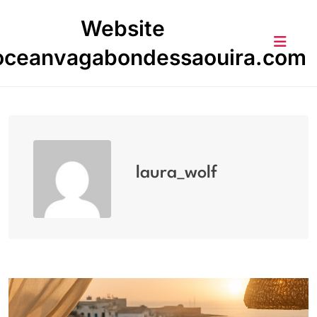
Skip
Website
to
content
oceanvagabondessaouira.com
laura_wolf